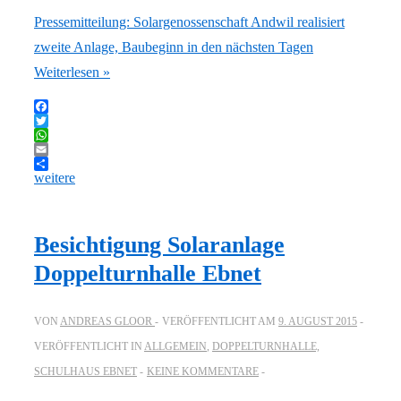
Pressemitteilung: Solargenossenschaft Andwil realisiert
zweite Anlage, Baubeginn in den nächsten Tagen
Weiterlesen »
Facebook
Twitter
WhatsApp
Email
weitere
Besichtigung Solaranlage
Doppelturnhalle Ebnet
VON
ANDREAS GLOOR
VERÖFFENTLICHT AM
9. AUGUST 2015
VERÖFFENTLICHT IN
ALLGEMEIN
,
DOPPELTURNHALLE,
SCHULHAUS EBNET
KEINE KOMMENTARE