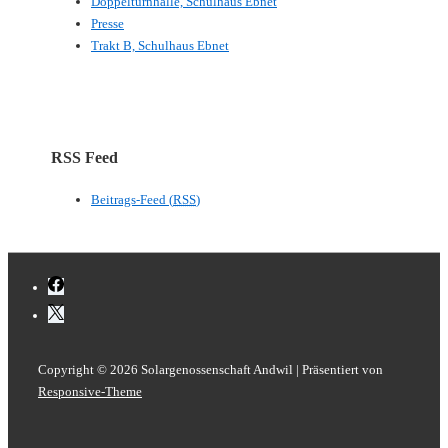
Doppelturnhalle, Schulhaus Ebnet
Presse
Trakt B, Schulhaus Ebnet
RSS Feed
Beitrags-Feed (
RSS
)
Copyright © 2026
Solargenossenschaft Andwil
| Präsentiert von
Responsive-Theme