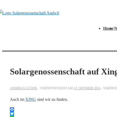
↓
Zum
Inhalt
Hauptnavigati
Home
N
Solargenossenschaft auf Xin
ANDREAS GLOOR
VERÖFFENTLICHT AM
12. OKTOBER 2014
VERÖFFE
Auch im
XING
sind wir zu finden.
Facebook