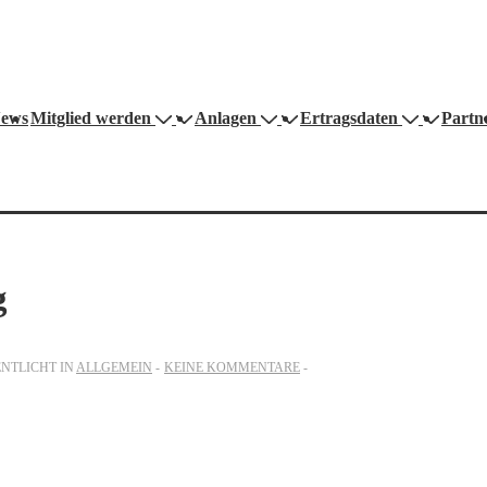
on
ews
Mitglied werden
Anlagen
Ertragsdaten
Partn
g
NTLICHT IN
ALLGEMEIN
KEINE KOMMENTARE