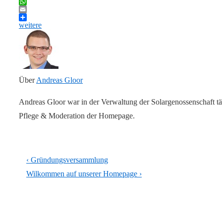
Twitter
WhatsApp
Email
weitere
Über
Andreas Gloor
Andreas Gloor war in der Verwaltung der Solargenossenschaft tä
Pflege & Moderation der Homepage.
Beitragsnavigation
Vorheriger
‹ Gründungsversammlung
Beitrag
Nächster
Wilkommen auf unserer Homepage ›
ist
Beitrag
ist